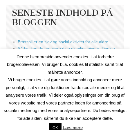
SENESTE INDHOLD PÅ
BLOGGEN
Brætspil er en sjov og social aktivitet for alle aldre
Sådan kan du reducere dine elomkostninger: Tips og
tricks til at spare på elprisen
Denne hjemmeside anvender cookies til at forbedre
Nu med blog
brugeroplevelsen. Vi bruger bl.a. cookies til statistik samt til at
målrette annoncer.
Vi bruger cookies til at gøre vores indhold og annoncer mere
personligt, til at vise dig funktioner fra de sociale medier og til at
analysere vores trafik. Vi deler også oplysninger om din brug af
vores website med vores partnere inden for annoncering på
sociale medier og med vores analysepartnere. Du bedes venligst
forlade siden, såfremt du ikke kan acceptere dette.
Copyright © 2026
On2Net Link Katalog
. All Rights Reserved.
Læs mere
OK