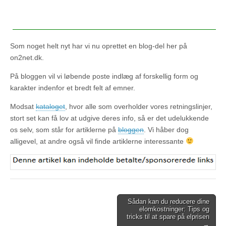
Som noget helt nyt har vi nu oprettet en blog-del her på
on2net.dk.
På bloggen vil vi løbende poste indlæg af forskellig form og
karakter indenfor et bredt felt af emner.
Modsat
kataloget
, hvor alle som overholder vores retningslinjer,
stort set kan få lov at udgive deres info, så er det udelukkende
os selv, som står for artiklerne på
bloggen
. Vi håber dog
alligevel, at andre også vil finde artiklerne interessante
Post
Sådan kan du reducere dine
elomkostninger: Tips og
navigation
tricks til at spare på elprisen
→