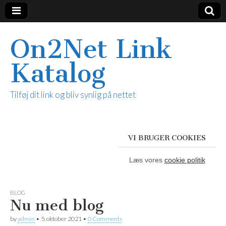
On2Net Link
Katalog
Tilføj dit link og bliv synlig på nettet
VI BRUGER COOKIES
Læs vores
cookie politik
BLOG
Nu med blog
by
admin
•
5. oktober 2021
•
0 Comments