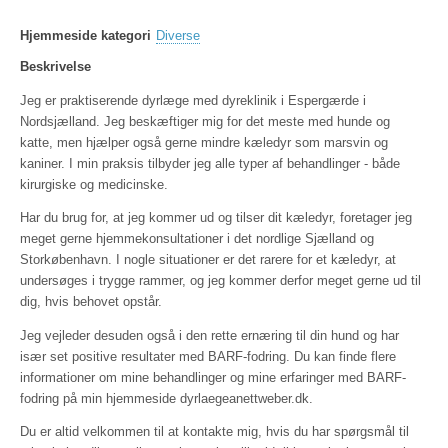
Hjemmeside kategori
Diverse
Beskrivelse
Jeg er praktiserende dyrlæge med dyreklinik i Espergærde i
Nordsjælland. Jeg beskæftiger mig for det meste med hunde og
katte, men hjælper også gerne mindre kæledyr som marsvin og
kaniner. I min praksis tilbyder jeg alle typer af behandlinger - både
kirurgiske og medicinske.
Har du brug for, at jeg kommer ud og tilser dit kæledyr, foretager jeg
meget gerne hjemmekonsultationer i det nordlige Sjælland og
Storkøbenhavn. I nogle situationer er det rarere for et kæledyr, at
undersøges i trygge rammer, og jeg kommer derfor meget gerne ud til
dig, hvis behovet opstår.
Jeg vejleder desuden også i den rette ernæring til din hund og har
især set positive resultater med BARF-fodring. Du kan finde flere
informationer om mine behandlinger og mine erfaringer med BARF-
fodring på min hjemmeside dyrlaegeanettweber.dk.
Du er altid velkommen til at kontakte mig, hvis du har spørgsmål til