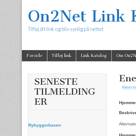
On2Net Link 
Tilføj dit link og bliv synlig på nettet
Skip
Main
Forside
Tilføj link
Link Katalog
Om On2N
to
content
menu
Ene
SENESTE
Return to
TILMELDING
ER
Hjemmes
Beskriv
Alternati
Nybyggerbasen
Hjemme