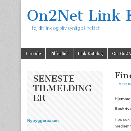
On2Net Link 
Tilføj dit link og bliv synlig på nettet
Skip
Main
Forside
Tilføj link
Link Katalog
Om On2N
to
content
menu
Fin
SENESTE
Return to
TILMELDING
ER
Hjemmes
Beskriv
Hos sexh
Nybyggerbasen
medlemmer