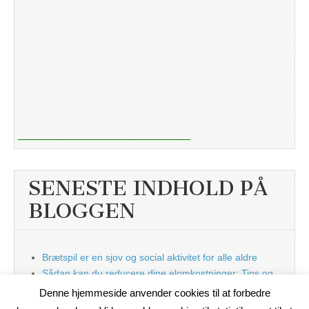
SENESTE INDHOLD PÅ
BLOGGEN
Brætspil er en sjov og social aktivitet for alle aldre
Sådan kan du reducere dine elomkostninger: Tips og
tricks til at spare på elprisen
Denne hjemmeside anvender cookies til at forbedre
Nu med blog