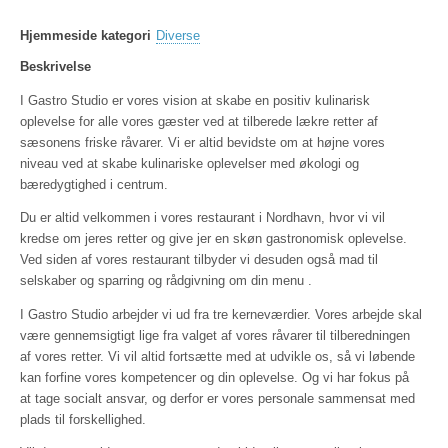
Hjemmeside kategori
Diverse
Beskrivelse
I Gastro Studio er vores vision at skabe en positiv kulinarisk
oplevelse for alle vores gæster ved at tilberede lækre retter af
sæsonens friske råvarer. Vi er altid bevidste om at højne vores
niveau ved at skabe kulinariske oplevelser med økologi og
bæredygtighed i centrum.
Du er altid velkommen i vores restaurant i Nordhavn, hvor vi vil
kredse om jeres retter og give jer en skøn gastronomisk oplevelse.
Ved siden af vores restaurant tilbyder vi desuden også mad til
selskaber og sparring og rådgivning om din menu .
I Gastro Studio arbejder vi ud fra tre kerneværdier. Vores arbejde skal
være gennemsigtigt lige fra valget af vores råvarer til tilberedningen
af vores retter. Vi vil altid fortsætte med at udvikle os, så vi løbende
kan forfine vores kompetencer og din oplevelse. Og vi har fokus på
at tage socialt ansvar, og derfor er vores personale sammensat med
plads til forskellighed.