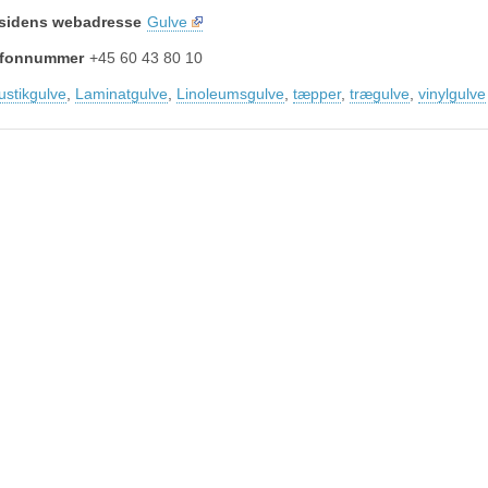
sidens webadresse
Gulve
lefonnummer
+45 60 43 80 10
ustikgulve
,
Laminatgulve
,
Linoleumsgulve
,
tæpper
,
trægulve
,
vinylgulve