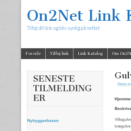
On2Net Link 
Tilføj dit link og bliv synlig på nettet
Skip
Main
Forside
Tilføj link
Link Katalog
Om On2N
to
content
menu
Gul
SENESTE
Return to
TILMELDING
ER
Hjemmes
Beskriv
Villagul
Nybyggerbasen
trægulve 