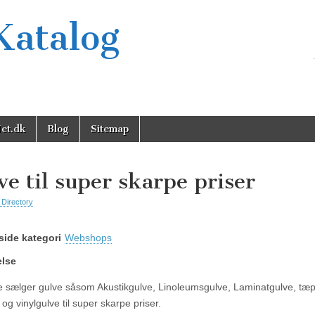
Katalog
et.dk
Blog
Sitemap
ve til super skarpe priser
 Directory
ide kategori
Webshops
else
ve sælger gulve såsom Akustikgulve, Linoleumsgulve, Laminatgulve, tæp
og vinylgulve til super skarpe priser.