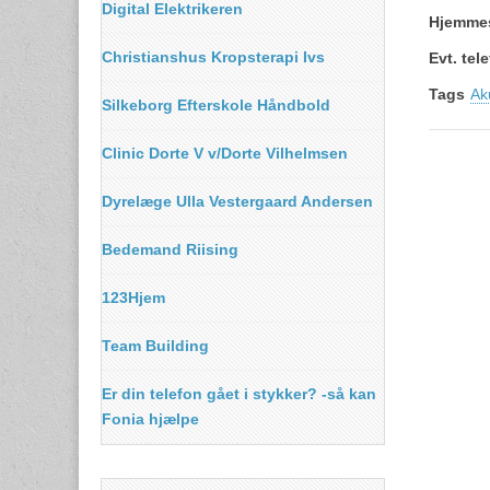
Digital Elektrikeren
Hjemme
Christianshus Kropsterapi Ivs
Evt. te
Tags
Ak
Silkeborg Efterskole Håndbold
Clinic Dorte V v/Dorte Vilhelmsen
Dyrelæge Ulla Vestergaard Andersen
Bedemand Riising
123Hjem
Team Building
Er din telefon gået i stykker? -så kan
Fonia hjælpe