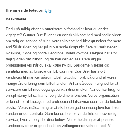
Hjemmeside kategori
Biler
Beskrivelse
Er du på udkig efter en autoriseret bilforhandler hvor du er det
vigtigste? Gunner Due Biler er en dansk virksomhed med faglig viden
om salg og service af biler. Vores virksomhed blev grundlagt for mere
end 50 år siden og har på nuværende tidspunkt flere bilværksteder i
Roskilde, Køge og Store Heddinge. Vores dygtige sælgere har stor
faglig viden om bilkøb, og de kan derved assistere dig på
professionel vis når du skal købe ny bil. Sælgerne hjælper dig
samtidig med at forsikre din bil. Gunnner Due Biler har stort
kendskab til mærker såsom Obel, Suzuki, Ford, på grund af vores
mange års erfaring som bilforhandler. Vi har således mulighed for at
servicere din bil med udgangspunkt i dine ønsker. Når du har brug for
en splinterny bil så kan vi opfylde dine bilønsker. Vores organisation
er kendt for at bidrage med professionel bilservice uden, at du betaler
ekstra. Vores målsætning er at skabe en god serviceoplevelse, hvor
kunden er det centrale. Som kunde hos os vil du føle en troværdig
service, hvor vi opfylder dine behov. Vores holdning er at positive
kundeoplevelser er grunden til en velfungerende virksomhed. Vi