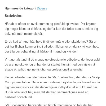
Hjemmeside kategori
Diverse
Beskrivelse
Hårtab er oftest en uvelkommen og pinefuld oplevelse. Der knytter
sig meget identitet til håret, og derfor kan det føles som at miste sig
selv, når man mister sit hår.
Er du ked af tyndt hår, høje tindinger, måne eller skaldethed? Så er
det her Illuhair kommer ind i billedet. Illuhair er en dansk virksomhed,
der tilbyder behandling af hårtab til mænd og kvinder.
Vi tager afstand til de mange uprofessionelle ydbydere, der lover guld
og grønne skove, og vi har derfor startet Illuhair med den vision at
skabe et ærligt, gennemsigtigt og professionelt alternativ.
Illuhair arbejder med den såkaldte SMP behandling, der står for Scalp
Micropigmentation. Dette er en moderne, højteknologisk hovedbunds-
pigmenteringsproces. der derved giver indtrykket af et fuldt sæt hår.
Du får ikke langt hår, men det der kan sammenlignes med en
barberet hovedbund.
SMP-behandling henvender sig til folk med måne og folk der har