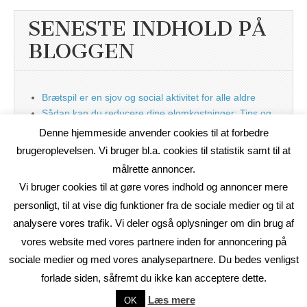
SENESTE INDHOLD PÅ
BLOGGEN
Brætspil er en sjov og social aktivitet for alle aldre
Sådan kan du reducere dine elomkostninger: Tips og
tricks til at spare på elprisen
Denne hjemmeside anvender cookies til at forbedre
Nu med blog
brugeroplevelsen. Vi bruger bl.a. cookies til statistik samt til at
målrette annoncer.
Vi bruger cookies til at gøre vores indhold og annoncer mere
personligt, til at vise dig funktioner fra de sociale medier og til at
analysere vores trafik. Vi deler også oplysninger om din brug af
vores website med vores partnere inden for annoncering på
sociale medier og med vores analysepartnere. Du bedes venligst
forlade siden, såfremt du ikke kan acceptere dette.
Copyright © 2026
On2Net Link Katalog
. All Rights Reserved.
Læs mere
OK
The Magazine Basic Theme by
bavotasan.com
.