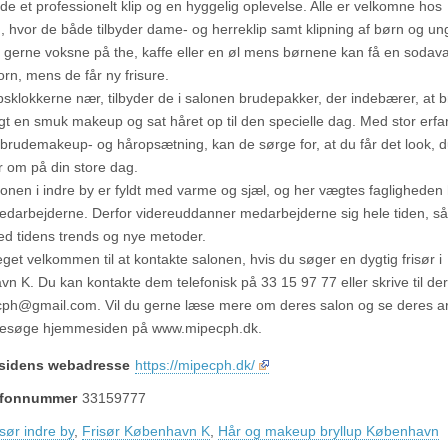
e et professionelt klip og en hyggelig oplevelse. Alle er velkomne hos
 hvor de både tilbyder dame- og herreklip samt klipning af børn og un
 gerne voksne på the, kaffe eller en øl mens børnene kan få en sodav
orn, mens de får ny frisure.
upsklokkerne nær, tilbyder de i salonen brudepakker, der indebærer, at 
agt en smuk makeup og sat håret op til den specielle dag. Med stor erfa
 brudemakeup- og håropsætning, kan de sørge for, at du får det look, 
om på din store dag.
lonen i indre by er fyldt med varme og sjæl, og her vægtes fagligheden 
edarbejderne. Derfor videreuddanner medarbejderne sig hele tiden, s
ed tidens trends og nye metoder.
get velkommen til at kontakte salonen, hvis du søger en dygtig frisør i
n K. Du kan kontakte dem telefonisk på 33 15 97 77 eller skrive til de
ph@gmail.com. Vil du gerne læse mere om deres salon og se deres a
besøge hjemmesiden på www.mipecph.dk.
sidens webadresse
https://mipecph.dk/
lefonnummer
33159777
isør indre by
,
Frisør København K
,
Hår og makeup bryllup København