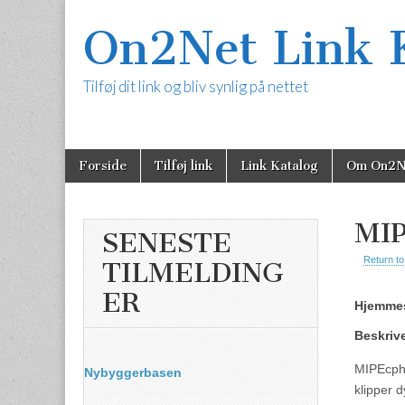
On2Net Link 
Tilføj dit link og bliv synlig på nettet
Skip
Main
Forside
Tilføj link
Link Katalog
Om On2N
to
content
menu
MI
SENESTE
Return to
TILMELDING
ER
Hjemmes
Beskriv
MIPEcph 
Nybyggerbasen
klipper d