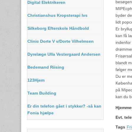
besøgend
Digital Elektrikeren
MIPEcph,
Christianshus Kropsterapi Ivs
byder de
lidt popc
Silkeborg Efterskole Håndbold
Er bryll
kan få l
Clinic Dorte V v/Dorte Vilhelmsen
indenfor
drømmer 
Dyrelæge Ulla Vestergaard Andersen
Frisørsa
blandt m
Bedemand Riising
følger m
Du er me
123Hjem
Københav
på Mipec
Team Building
kan du 
Er din telefon gået i stykker? -så kan
Hjemme
Fonia hjælpe
Evt. te
Tags
Fr