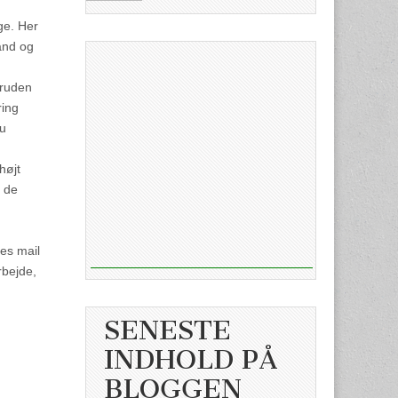
ge. Her
and og
bruden
ring
du
højt
å de
res mail
rbejde,
SENESTE
INDHOLD PÅ
BLOGGEN