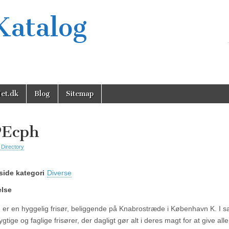
Katalog
et.dk
Blog
Sitemap
PEcph
 Directory
ide kategori
Diverse
else
er en hyggelig frisør, beliggende på Knabrostræde i København K. I s
ygtige og faglige frisører, der dagligt gør alt i deres magt for at give alle