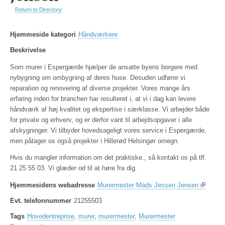
Return to Directory
Hjemmeside kategori
Håndværkere
Beskrivelse
Som murer i Espergærde hjælper de ansatte byens borgere med
nybygning om ombygning af deres huse. Desuden udfører vi
reparation og renovering af diverse projekter. Vores mange års
erfaring inden for branchen har resulteret i, at vi i dag kan levere
håndværk af høj kvalitet og ekspertise i særklasse. Vi arbejder både
for private og erhverv, og er derfor vant til arbejdsopgaver i alle
afskygninger. Vi tilbyder hovedsageligt vores service i Espergærde,
men påtager os også projekter i Hillerød Helsingør omegn.
Hvis du mangler information om det praktiske., så kontakt os på tlf.
21 25 55 03. Vi glæder od til at høre fra dig.
Hjemmesidens webadresse
Murermester Mads Jessen Jensen
Evt. telefonnummer
21255503
Tags
Hovedentreprise
,
murer
,
murermester
,
Murermester