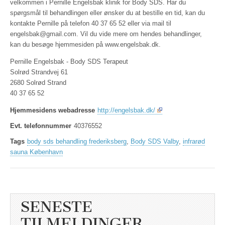
velkommen i Pernille Engelsbak klinik for Body SDS. Har du
spørgsmål til behandlingen eller ønsker du at bestille en tid, kan du
kontakte Pernille på telefon 40 37 65 52 eller via mail til
engelsbak@gmail.com. Vil du vide mere om hendes behandlinger,
kan du besøge hjemmesiden på www.engelsbak.dk.
Pernille Engelsbak - Body SDS Terapeut
Solrød Strandvej 61
2680 Solrød Strand
40 37 65 52
Hjemmesidens webadresse
http://engelsbak.dk/
Evt. telefonnummer
40376552
Tags
body sds behandling frederiksberg
,
Body SDS Valby
,
infrarød
sauna København
SENESTE
TILMELDINGER