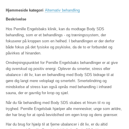
Hjemmeside kategori
Alternativ behandling
Beskrivelse
Hos Pernille Engelsbaks klinik, kan du modtage Body SDS
behandling, som er et behandlings - og træningssystem, der
fokuserer på kroppen som en helhed. I behandlingen er der derfor
både fokus på det fysiske og psykiske, da de to er forbundet og
påvirkes af hinanden.
Omdrejningspunktet for Pernille Engelsbaks behandlinger er at give
dig overskud og positiv energi. Oplever du smerter, stress eller
ubalance i dit liv, kan en behandling med Body SDS bidrage til at
gøre dig langt mere veloplagt og smertefri. Smertelindring og
mindskelse af stress kan også opnås med behandling i infrarød
sauna, der er gavnlig for krop og sjæl.
Når du får behandling med Body SDS skabes et frirum til ro og
tryghed. Pernille Engelsbak hjælper alle mennesker, unge som ældre,
der har brug for at opnå bevidsthed om egen krop og dens grænser.
Har du brug for hjælp til at fjerne ubalancer i dit liv, er du altid