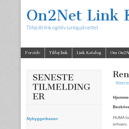
On2Net Link 
Tilføj dit link og bliv synlig på nettet
Skip
Main
Forside
Tilføj link
Link Katalog
Om On2N
to
content
menu
Ren
SENESTE
Return to
TILMELDING
ER
Hjemmes
Beskriv
HUMA har
Nybyggerbasen
erhverv.