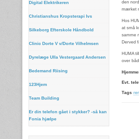
den nordi
Digital Elektrikeren
mærket m
Christianshus Kropsterapi Ivs
Hos HUMA
at små ku
Silkeborg Efterskole Håndbold
samme mæ
Derved f
Clinic Dorte V v/Dorte Vilhelmsen
HUMA til
Dyrelæge Ulla Vestergaard Andersen
over båd
Bedemand Riising
Hjemme
Evt. te
123Hjem
Tags
re
Team Building
Er din telefon gået i stykker? -så kan
Fonia hjælpe