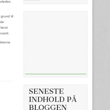
geledes
grund til
 de
først.
vanti.
ukterne
SENESTE
INDHOLD PÅ
BLOGGEN