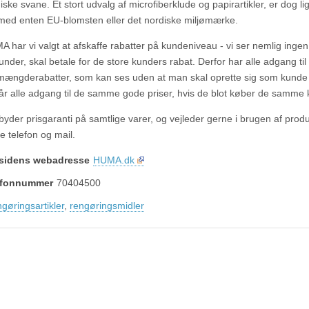
ske svane. Et stort udvalg af microfiberklude og papirartikler, er dog li
ed enten EU-blomsten eller det nordiske miljømærke.
 har vi valgt at afskaffe rabatter på kundeniveau - vi ser nemlig ingen 
nder, skal betale for de store kunders rabat. Derfor har alle adgang til
ngderabatter, som kan ses uden at man skal oprette sig som kunde 
år alle adgang til de samme gode priser, hvis de blot køber de samme k
byder prisgaranti på samtlige varer, og vejleder gerne i brugen af prod
e telefon og mail.
sidens webadresse
HUMA.dk
lefonnummer
70404500
ngøringsartikler
,
rengøringsmidler