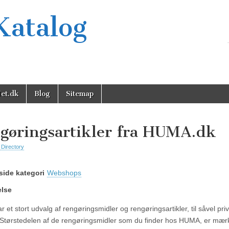
Katalog
et.dk
Blog
Sitemap
gøringsartikler fra HUMA.dk
 Directory
ide kategori
Webshops
else
 et stort udvalg af rengøringsmidler og rengøringsartikler, til såvel pr
 Størstedelen af de rengøringsmidler som du finder hos HUMA, er mæ