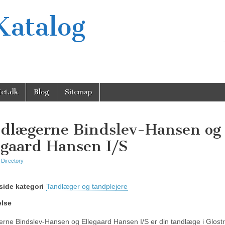
Katalog
et.dk
Blog
Sitemap
dlægerne Bindslev-Hansen og
egaard Hansen I/S
 Directory
ide kategori
Tandlæger og tandplejere
else
rne Bindslev-Hansen og Ellegaard Hansen I/S er din tandlæge i Glost