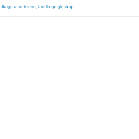
ndlæge albertslund
,
tandlæge glostrup