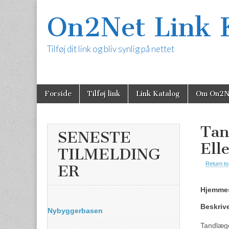
On2Net Link 
Tilføj dit link og bliv synlig på nettet
Skip
Main
Forside
Tilføj link
Link Katalog
Om On2N
to
content
menu
Tan
SENESTE
Ell
TILMELDING
Return to
ER
Hjemmes
Beskriv
Nybyggerbasen
Tandlæge