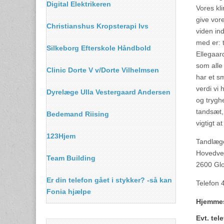
Digital Elektrikeren
Vores kli
give vore
Christianshus Kropsterapi Ivs
viden in
med er: 
Silkeborg Efterskole Håndbold
Ellegaar
som alle 
Clinic Dorte V v/Dorte Vilhelmsen
har et s
verdi vi 
Dyrelæge Ulla Vestergaard Andersen
og tryghe
tandsæt,
Bedemand Riising
vigtigt 
123Hjem
Tandlæge
Hovedve
Team Building
2600 Glo
Er din telefon gået i stykker? -så kan
Telefon 
Fonia hjælpe
Hjemme
Evt. te