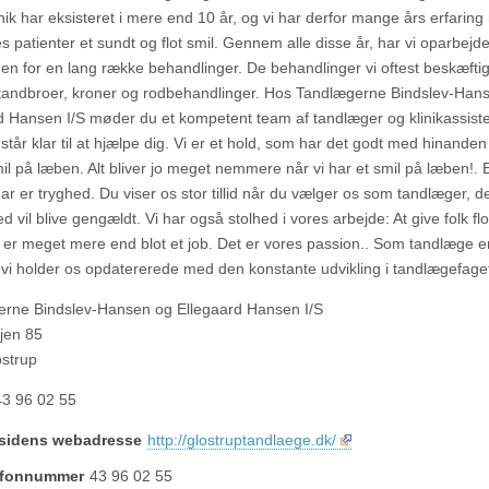
nik har eksisteret i mere end 10 år, og vi har derfor mange års erfaring
s patienter et sundt og flot smil. Gennem alle disse år, har vi oparbejde
den for en lang række behandlinger. De behandlinger vi oftest beskæfti
tandbroer, kroner og rodbehandlinger. Hos Tandlægerne Bindslev-Han
d Hansen I/S møder du et kompetent team af tandlæger og klinikassiste
står klar til at hjælpe dig. Vi er et hold, som har det godt med hinanden 
mil på læben. Alt bliver jo meget nemmere når vi har et smil på læben!.
har er tryghed. Du viser os stor tillid når du vælger os som tandlæger, den
d vil blive gengældt. Vi har også stolhed i vores arbejde: At give folk flo
 er meget mere end blot et job. Det er vores passion.. Som tandlæge e
at vi holder os opdatererede med den konstante udvikling i tandlægefage
rne Bindslev-Hansen og Ellegaard Hansen I/S
jen 85
strup
43 96 02 55
sidens webadresse
http://glostruptandlaege.dk/
lefonnummer
43 96 02 55