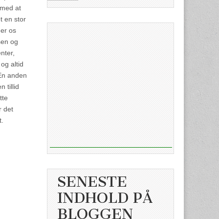
 med at
t en stor
ger os
sen og
nter,
og altid
 En anden
 tillid
tte
r det
t.
SENESTE
INDHOLD PÅ
BLOGGEN