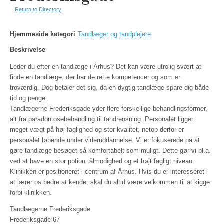
Return to Directory
Hjemmeside kategori
Tandlæger og tandplejere
Beskrivelse
Leder du efter en tandlæge i Århus? Det kan være utrolig svært at
finde en tandlæge, der har de rette kompetencer og som er
troværdig. Dog betaler det sig, da en dygtig tandlæge spare dig både
tid og penge.
Tandlægerne Frederiksgade yder flere forskellige behandlingsformer,
alt fra paradontosebehandling til tandrensning. Personalet ligger
meget vægt på høj faglighed og stor kvalitet, netop derfor er
personalet løbende under videruddannelse. Vi er fokuserede på at
gøre tandlæge besøget så komfortabelt som muligt. Dette gør vi bl.a.
ved at have en stor potion tålmodighed og et højt fagligt niveau.
Klinikken er positioneret i centrum af Århus. Hvis du er interesseret i
at lærer os bedre at kende, skal du altid være velkommen til at kigge
forbi klinikken.
Tandlægerne Frederiksgade
Frederiksgade 67