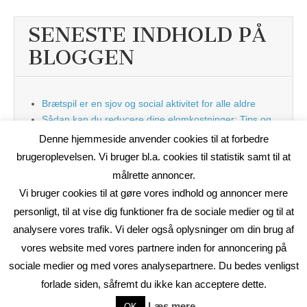
SENESTE INDHOLD PÅ
BLOGGEN
Brætspil er en sjov og social aktivitet for alle aldre
Sådan kan du reducere dine elomkostninger: Tips og
tricks til at spare på elprisen
Denne hjemmeside anvender cookies til at forbedre
Nu med blog
brugeroplevelsen. Vi bruger bl.a. cookies til statistik samt til at
målrette annoncer.
Vi bruger cookies til at gøre vores indhold og annoncer mere
personligt, til at vise dig funktioner fra de sociale medier og til at
analysere vores trafik. Vi deler også oplysninger om din brug af
vores website med vores partnere inden for annoncering på
sociale medier og med vores analysepartnere. Du bedes venligst
forlade siden, såfremt du ikke kan acceptere dette.
Copyright © 2026
On2Net Link Katalog
. All Rights Reserved.
Læs mere
OK