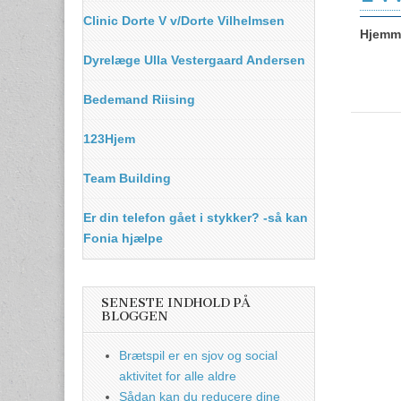
Clinic Dorte V v/Dorte Vilhelmsen
Hjemme
Dyrelæge Ulla Vestergaard Andersen
Bedemand Riising
123Hjem
Team Building
Er din telefon gået i stykker? -så kan
Fonia hjælpe
SENESTE INDHOLD PÅ
BLOGGEN
Brætspil er en sjov og social
aktivitet for alle aldre
Sådan kan du reducere dine