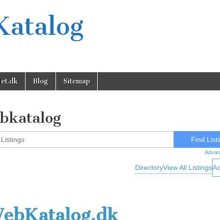
Katalog
et.dk
Blog
Sitemap
bkatalog
Advan
Directory
View All Listings
Ad
ebKatalog.dk