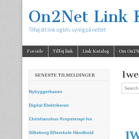
On2Net Link 
Tilføj dit link og bliv synlig på nettet
Skip
Main
Forside
Tilføj link
Link Katalog
Om On2N
to
menu
content
1we
SENESTE TILMELDINGER
Nybyggerbasen
Digital Elektrikeren
Christianshus Kropsterapi Ivs
1W
Silkeborg Efterskole Håndbold