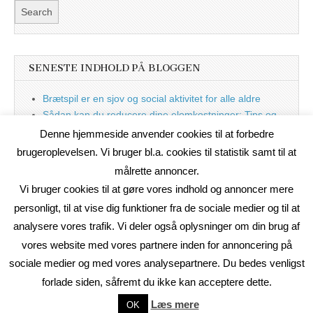
SENESTE INDHOLD PÅ BLOGGEN
Brætspil er en sjov og social aktivitet for alle aldre
Sådan kan du reducere dine elomkostninger: Tips og
tricks til at spare på elprisen
Denne hjemmeside anvender cookies til at forbedre
Nu med blog
brugeroplevelsen. Vi bruger bl.a. cookies til statistik samt til at
målrette annoncer.
Vi bruger cookies til at gøre vores indhold og annoncer mere
personligt, til at vise dig funktioner fra de sociale medier og til at
analysere vores trafik. Vi deler også oplysninger om din brug af
vores website med vores partnere inden for annoncering på
sociale medier og med vores analysepartnere. Du bedes venligst
forlade siden, såfremt du ikke kan acceptere dette.
Copyright © 2026
On2Net Link Katalog
. All Rights Reserved.
Læs mere
OK
The Magazine Basic Theme by
bavotasan.com
.