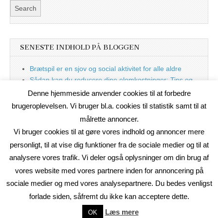
SENESTE INDHOLD PÅ BLOGGEN
Brætspil er en sjov og social aktivitet for alle aldre
Sådan kan du reducere dine elomkostninger: Tips og
tricks til at spare på elprisen
Denne hjemmeside anvender cookies til at forbedre
Nu med blog
brugeroplevelsen. Vi bruger bl.a. cookies til statistik samt til at
målrette annoncer.
Vi bruger cookies til at gøre vores indhold og annoncer mere
personligt, til at vise dig funktioner fra de sociale medier og til at
analysere vores trafik. Vi deler også oplysninger om din brug af
vores website med vores partnere inden for annoncering på
sociale medier og med vores analysepartnere. Du bedes venligst
forlade siden, såfremt du ikke kan acceptere dette.
Copyright © 2026
On2Net Link Katalog
. All Rights Reserved.
Læs mere
OK
The Magazine Basic Theme by
bavotasan.com
.