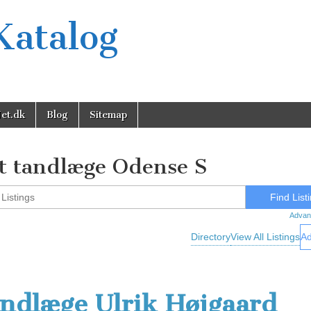
Katalog
et.dk
Blog
Sitemap
t tandlæge Odense S
Advan
Directory
View All Listings
Ad
ndlæge Ulrik Højgaard