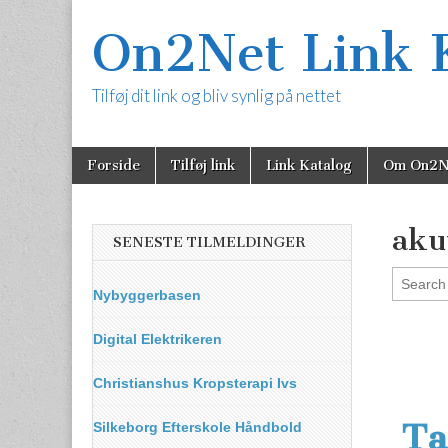
On2Net Link 
Tilføj dit link og bliv synlig på nettet
Skip
Main
Forside
Tilføj link
Link Katalog
Om On2N
to
menu
content
aku
SENESTE TILMELDINGER
Nybyggerbasen
Digital Elektrikeren
Christianshus Kropsterapi Ivs
Ta
Silkeborg Efterskole Håndbold