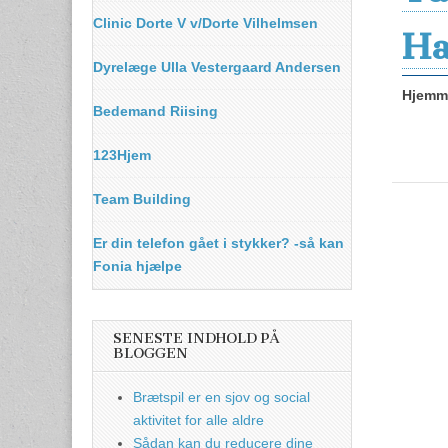
Clinic Dorte V v/Dorte Vilhelmsen
Ha
Dyrelæge Ulla Vestergaard Andersen
Hjemme
Bedemand Riising
123Hjem
Team Building
Er din telefon gået i stykker? -så kan
Fonia hjælpe
SENESTE INDHOLD PÅ
BLOGGEN
Brætspil er en sjov og social
aktivitet for alle aldre
Sådan kan du reducere dine