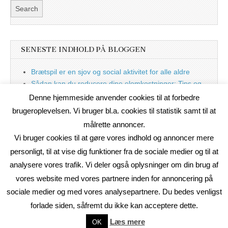
SENESTE INDHOLD PÅ BLOGGEN
Brætspil er en sjov og social aktivitet for alle aldre
Sådan kan du reducere dine elomkostninger: Tips og
tricks til at spare på elprisen
Denne hjemmeside anvender cookies til at forbedre
Nu med blog
brugeroplevelsen. Vi bruger bl.a. cookies til statistik samt til at
målrette annoncer.
Vi bruger cookies til at gøre vores indhold og annoncer mere
personligt, til at vise dig funktioner fra de sociale medier og til at
analysere vores trafik. Vi deler også oplysninger om din brug af
vores website med vores partnere inden for annoncering på
sociale medier og med vores analysepartnere. Du bedes venligst
forlade siden, såfremt du ikke kan acceptere dette.
Copyright © 2026
On2Net Link Katalog
. All Rights Reserved.
Læs mere
OK
The Magazine Basic Theme by
bavotasan.com
.