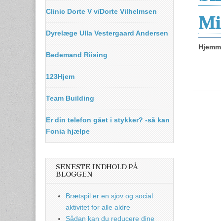
Clinic Dorte V v/Dorte Vilhelmsen
Mi
Dyrelæge Ulla Vestergaard Andersen
Hjemme
Bedemand Riising
123Hjem
Team Building
Er din telefon gået i stykker? -så kan
Fonia hjælpe
SENESTE INDHOLD PÅ
BLOGGEN
Brætspil er en sjov og social
aktivitet for alle aldre
Sådan kan du reducere dine