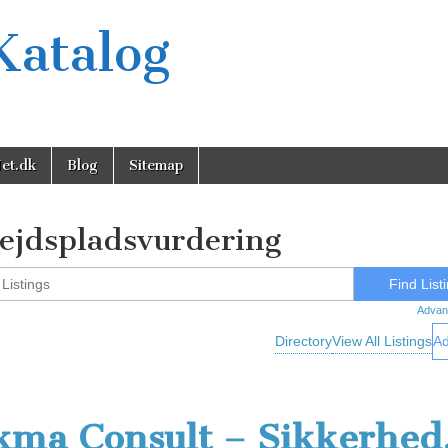
Katalog
et.dk
Blog
Sitemap
ejdspladsvurdering
Advan
Directory
View All Listings
Ad
kma Consult – Sikkerhed