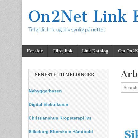
On2Net Link 
Tilføj dit link og bliv synlig på nettet
Skip
Main
Forside
Tilføj link
Link Katalog
Om On2N
to
menu
content
Arb
SENESTE TILMELDINGER
Nybyggerbasen
Digital Elektrikeren
Christianshus Kropsterapi Ivs
Si
Silkeborg Efterskole Håndbold