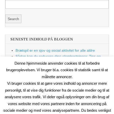
SENESTE INDHOLD PÅ BLOGGEN
Brætspil er en sjov og social aktivitet for alle aldre
Sådan kan du reducere dine elomkostninger: Tips og
tricks til at spare på elprisen
Denne hjemmeside anvender cookies til at forbedre
Nu med blog
brugeroplevelsen. Vi bruger bl.a. cookies til statistik samt til at
målrette annoncer.
Vi bruger cookies til at gøre vores indhold og annoncer mere
personligt, til at vise dig funktioner fra de sociale medier og til at
analysere vores trafik. Vi deler også oplysninger om din brug af
vores website med vores partnere inden for annoncering på
sociale medier og med vores analysepartnere. Du bedes venligst