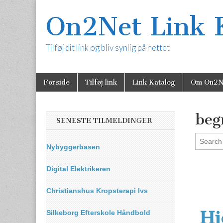
On2Net Link 
Tilføj dit link og bliv synlig på nettet
Skip
Main
Forside
Tilføj link
Link Katalog
Om On2N
to
menu
content
beg
SENESTE TILMELDINGER
Nybyggerbasen
Digital Elektrikeren
Christianshus Kropsterapi Ivs
Hj
Silkeborg Efterskole Håndbold