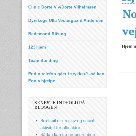
Clinic Dorte V v/Dorte Vilhelmsen
No
Dyrelæge Ulla Vestergaard Andersen
ve
Bedemand Riising
Hjemme
123Hjem
Team Building
Er din telefon gået i stykker? -så kan
Fonia hjælpe
SENESTE INDHOLD PÅ
BLOGGEN
Brætspil er en sjov og social
aktivitet for alle aldre
Sådan kan du reducere dine