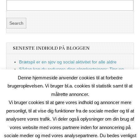
SENESTE INDHOLD PÅ BLOGGEN
Brætspil er en sjov og social aktivitet for alle aldre
Sådan kan du reducere dine elomkostninger: Tips og
tricks til at spare på elprisen
Denne hjemmeside anvender cookies til at forbedre
Nu med blog
brugeroplevelsen. Vi bruger bl.a. cookies til statistik samt til at
målrette annoncer.
Vi bruger cookies til at gøre vores indhold og annoncer mere
personligt, til at vise dig funktioner fra de sociale medier og til at
analysere vores trafik. Vi deler også oplysninger om din brug af
vores website med vores partnere inden for annoncering på
sociale medier og med vores analysepartnere. Du bedes venligst