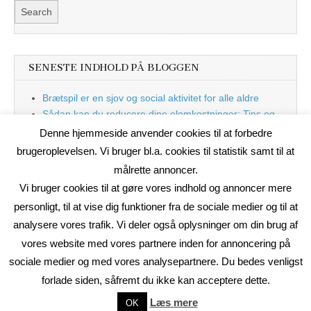
SENESTE INDHOLD PÅ BLOGGEN
Brætspil er en sjov og social aktivitet for alle aldre
Sådan kan du reducere dine elomkostninger: Tips og
tricks til at spare på elprisen
Denne hjemmeside anvender cookies til at forbedre
Nu med blog
brugeroplevelsen. Vi bruger bl.a. cookies til statistik samt til at
målrette annoncer.
Vi bruger cookies til at gøre vores indhold og annoncer mere
personligt, til at vise dig funktioner fra de sociale medier og til at
analysere vores trafik. Vi deler også oplysninger om din brug af
vores website med vores partnere inden for annoncering på
sociale medier og med vores analysepartnere. Du bedes venligst
forlade siden, såfremt du ikke kan acceptere dette.
Copyright © 2026
On2Net Link Katalog
. All Rights Reserved.
Læs mere
OK
The Magazine Basic Theme by
bavotasan.com
.