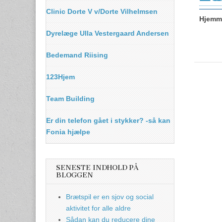
Clinic Dorte V v/Dorte Vilhelmsen
Hjemme
Dyrelæge Ulla Vestergaard Andersen
Bedemand Riising
123Hjem
Team Building
Er din telefon gået i stykker? -så kan
Fonia hjælpe
SENESTE INDHOLD PÅ
BLOGGEN
Brætspil er en sjov og social
aktivitet for alle aldre
Sådan kan du reducere dine