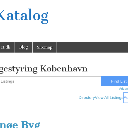
Katalog
et.dk
Blog
Sitemap
gestyring København
Advan
Directory
View All Listings
Ad
nøe Byg