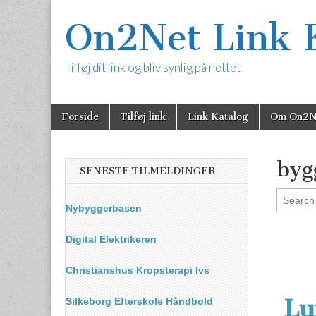
On2Net Link 
Tilføj dit link og bliv synlig på nettet
Skip
Main
Forside
Tilføj link
Link Katalog
Om On2N
to
menu
content
byg
SENESTE TILMELDINGER
Nybyggerbasen
Digital Elektrikeren
Christianshus Kropsterapi Ivs
Lu
Silkeborg Efterskole Håndbold