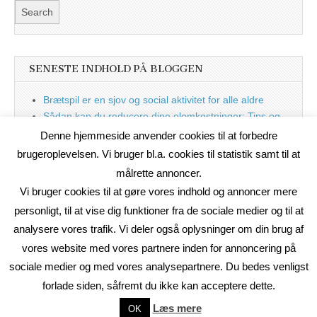
SENESTE INDHOLD PÅ BLOGGEN
Brætspil er en sjov og social aktivitet for alle aldre
Sådan kan du reducere dine elomkostninger: Tips og
tricks til at spare på elprisen
Denne hjemmeside anvender cookies til at forbedre
Nu med blog
brugeroplevelsen. Vi bruger bl.a. cookies til statistik samt til at
målrette annoncer.
Vi bruger cookies til at gøre vores indhold og annoncer mere
personligt, til at vise dig funktioner fra de sociale medier og til at
analysere vores trafik. Vi deler også oplysninger om din brug af
vores website med vores partnere inden for annoncering på
sociale medier og med vores analysepartnere. Du bedes venligst
forlade siden, såfremt du ikke kan acceptere dette.
Copyright © 2026
On2Net Link Katalog
. All Rights Reserved.
Læs mere
OK
The Magazine Basic Theme by
bavotasan.com
.