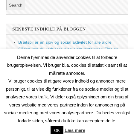
SENESTE INDHOLD PÅ BLOGGEN
Brætspil er en sjov og social aktivitet for alle aldre
Sådan kan du reducere dine elomkostninger: Tips og
tricks til at spare på elprisen
Denne hjemmeside anvender cookies til at forbedre
Nu med blog
brugeroplevelsen. Vi bruger bl.a. cookies til statistik samt til at
målrette annoncer.
Vi bruger cookies til at gøre vores indhold og annoncer mere
personligt, til at vise dig funktioner fra de sociale medier og til at
analysere vores trafik. Vi deler også oplysninger om din brug af
vores website med vores partnere inden for annoncering på
sociale medier og med vores analysepartnere. Du bedes venligst
forlade siden, såfremt du ikke kan acceptere dette.
Copyright © 2026
On2Net Link Katalog
. All Rights Reserved.
Læs mere
OK
The Magazine Basic Theme by
bavotasan.com
.