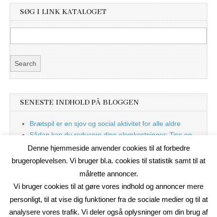
SØG I LINK KATALOGET
SENESTE INDHOLD PÅ BLOGGEN
Brætspil er en sjov og social aktivitet for alle aldre
Sådan kan du reducere dine elomkostninger: Tips og
tricks til at spare på elprisen
Denne hjemmeside anvender cookies til at forbedre
Nu med blog
brugeroplevelsen. Vi bruger bl.a. cookies til statistik samt til at
målrette annoncer.
Vi bruger cookies til at gøre vores indhold og annoncer mere
personligt, til at vise dig funktioner fra de sociale medier og til at
analysere vores trafik. Vi deler også oplysninger om din brug af