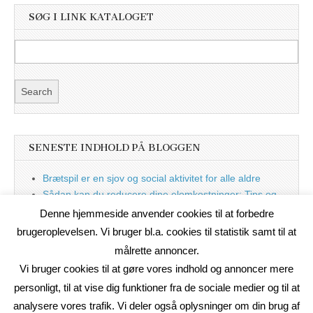
SØG I LINK KATALOGET
SENESTE INDHOLD PÅ BLOGGEN
Brætspil er en sjov og social aktivitet for alle aldre
Sådan kan du reducere dine elomkostninger: Tips og
tricks til at spare på elprisen
Denne hjemmeside anvender cookies til at forbedre
Nu med blog
brugeroplevelsen. Vi bruger bl.a. cookies til statistik samt til at
målrette annoncer.
Vi bruger cookies til at gøre vores indhold og annoncer mere
personligt, til at vise dig funktioner fra de sociale medier og til at
analysere vores trafik. Vi deler også oplysninger om din brug af