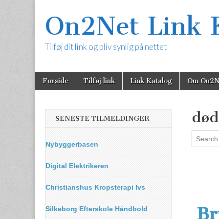
On2Net Link 
Tilføj dit link og bliv synlig på nettet
Skip
Main
Forside
Tilføj link
Link Katalog
Om On2N
to
menu
content
død
SENESTE TILMELDINGER
Nybyggerbasen
Digital Elektrikeren
Christianshus Kropsterapi Ivs
Br
Silkeborg Efterskole Håndbold