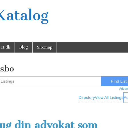
Katalog
et.dk
Blog
Sitemap
sbo
Advan
Directory
View All Listings
Ad
ug din advokat som