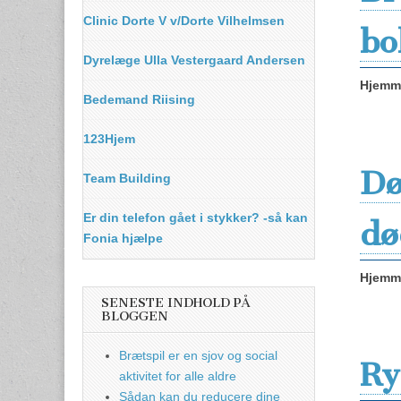
Clinic Dorte V v/Dorte Vilhelmsen
bo
Dyrelæge Ulla Vestergaard Andersen
Hjemme
Bedemand Riising
123Hjem
Dø
Team Building
Er din telefon gået i stykker? -så kan
dø
Fonia hjælpe
Hjemme
SENESTE INDHOLD PÅ
BLOGGEN
Brætspil er en sjov og social
Ry
aktivitet for alle aldre
Sådan kan du reducere dine