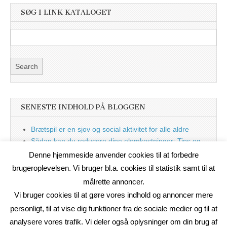
SØG I LINK KATALOGET
SENESTE INDHOLD PÅ BLOGGEN
Brætspil er en sjov og social aktivitet for alle aldre
Sådan kan du reducere dine elomkostninger: Tips og
tricks til at spare på elprisen
Denne hjemmeside anvender cookies til at forbedre
Nu med blog
brugeroplevelsen. Vi bruger bl.a. cookies til statistik samt til at
målrette annoncer.
Vi bruger cookies til at gøre vores indhold og annoncer mere
personligt, til at vise dig funktioner fra de sociale medier og til at
analysere vores trafik. Vi deler også oplysninger om din brug af