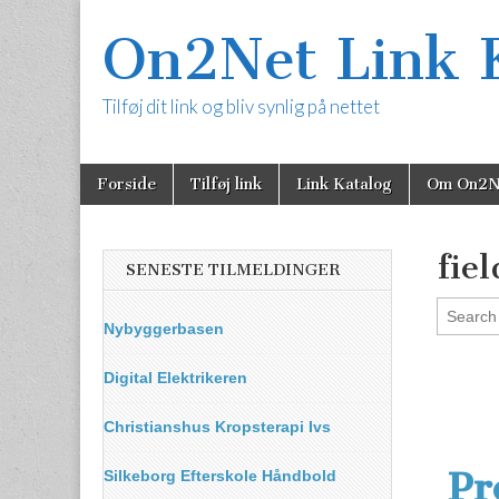
On2Net Link 
Tilføj dit link og bliv synlig på nettet
Skip
Main
Forside
Tilføj link
Link Katalog
Om On2N
to
menu
content
fie
SENESTE TILMELDINGER
Nybyggerbasen
Digital Elektrikeren
Christianshus Kropsterapi Ivs
Pr
Silkeborg Efterskole Håndbold