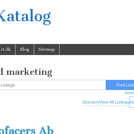
Katalog
et.dk
Blog
Sitemap
ld marketing
Advan
Directory
View All Listings
Ad
ofacers Ab