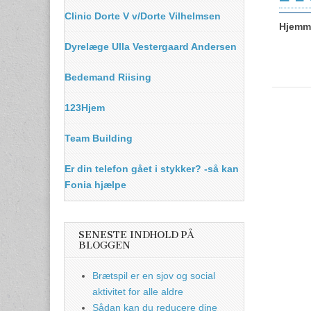
Clinic Dorte V v/Dorte Vilhelmsen
Hjemme
Dyrelæge Ulla Vestergaard Andersen
Bedemand Riising
123Hjem
Team Building
Er din telefon gået i stykker? -så kan
Fonia hjælpe
SENESTE INDHOLD PÅ
BLOGGEN
Brætspil er en sjov og social
aktivitet for alle aldre
Sådan kan du reducere dine