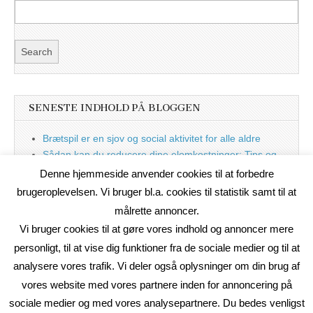
SENESTE INDHOLD PÅ BLOGGEN
Brætspil er en sjov og social aktivitet for alle aldre
Sådan kan du reducere dine elomkostninger: Tips og
tricks til at spare på elprisen
Denne hjemmeside anvender cookies til at forbedre
Nu med blog
brugeroplevelsen. Vi bruger bl.a. cookies til statistik samt til at
målrette annoncer.
Vi bruger cookies til at gøre vores indhold og annoncer mere
personligt, til at vise dig funktioner fra de sociale medier og til at
analysere vores trafik. Vi deler også oplysninger om din brug af
vores website med vores partnere inden for annoncering på
sociale medier og med vores analysepartnere. Du bedes venligst