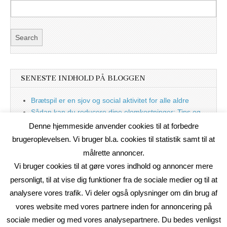
SENESTE INDHOLD PÅ BLOGGEN
Brætspil er en sjov og social aktivitet for alle aldre
Sådan kan du reducere dine elomkostninger: Tips og
tricks til at spare på elprisen
Denne hjemmeside anvender cookies til at forbedre
Nu med blog
brugeroplevelsen. Vi bruger bl.a. cookies til statistik samt til at
målrette annoncer.
Vi bruger cookies til at gøre vores indhold og annoncer mere
personligt, til at vise dig funktioner fra de sociale medier og til at
analysere vores trafik. Vi deler også oplysninger om din brug af
vores website med vores partnere inden for annoncering på
sociale medier og med vores analysepartnere. Du bedes venligst