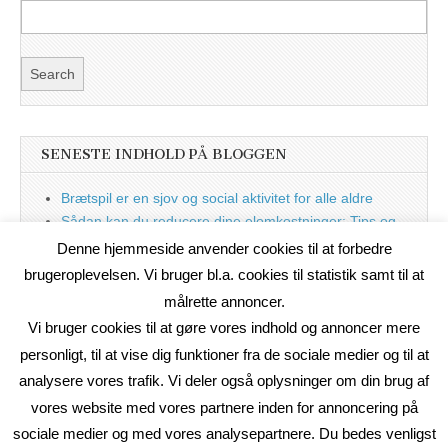
SENESTE INDHOLD PÅ BLOGGEN
Brætspil er en sjov og social aktivitet for alle aldre
Sådan kan du reducere dine elomkostninger: Tips og
tricks til at spare på elprisen
Denne hjemmeside anvender cookies til at forbedre
Nu med blog
brugeroplevelsen. Vi bruger bl.a. cookies til statistik samt til at
målrette annoncer.
Vi bruger cookies til at gøre vores indhold og annoncer mere
personligt, til at vise dig funktioner fra de sociale medier og til at
analysere vores trafik. Vi deler også oplysninger om din brug af
vores website med vores partnere inden for annoncering på
sociale medier og med vores analysepartnere. Du bedes venligst