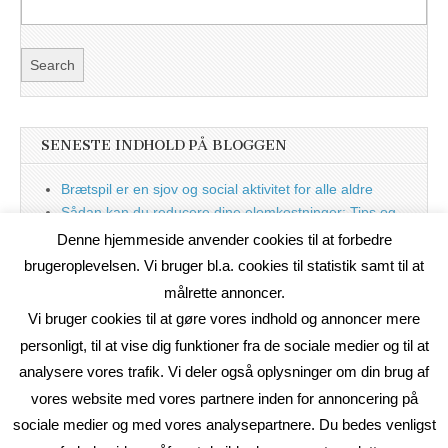
SENESTE INDHOLD PÅ BLOGGEN
Brætspil er en sjov og social aktivitet for alle aldre
Sådan kan du reducere dine elomkostninger: Tips og
tricks til at spare på elprisen
Denne hjemmeside anvender cookies til at forbedre
Nu med blog
brugeroplevelsen. Vi bruger bl.a. cookies til statistik samt til at
målrette annoncer.
Vi bruger cookies til at gøre vores indhold og annoncer mere
personligt, til at vise dig funktioner fra de sociale medier og til at
analysere vores trafik. Vi deler også oplysninger om din brug af
vores website med vores partnere inden for annoncering på
sociale medier og med vores analysepartnere. Du bedes venligst