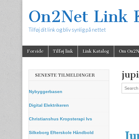
On2Net Link 
Tilføj dit link og bliv synlig på nettet
Skip
Main
Forside
Tilføj link
Link Katalog
Om On2N
to
menu
content
jup
SENESTE TILMELDINGER
Nybyggerbasen
Digital Elektrikeren
Christianshus Kropsterapi Ivs
Ju
Silkeborg Efterskole Håndbold