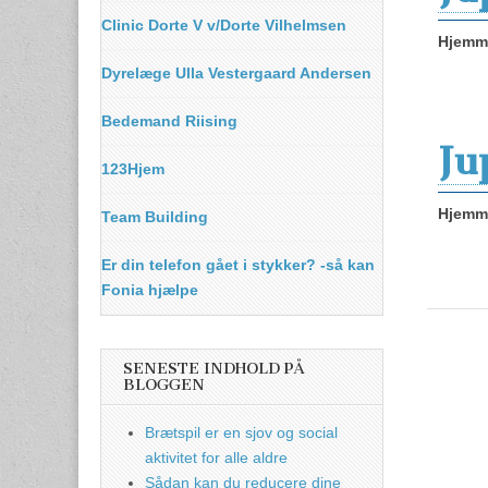
Clinic Dorte V v/Dorte Vilhelmsen
Hjemme
Dyrelæge Ulla Vestergaard Andersen
Bedemand Riising
Ju
123Hjem
Hjemme
Team Building
Er din telefon gået i stykker? -så kan
Fonia hjælpe
SENESTE INDHOLD PÅ
BLOGGEN
Brætspil er en sjov og social
aktivitet for alle aldre
Sådan kan du reducere dine