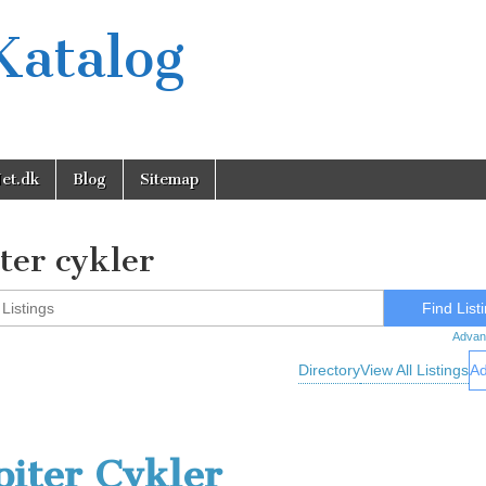
Katalog
et.dk
Blog
Sitemap
iter cykler
Advan
Directory
View All Listings
Ad
piter Cykler