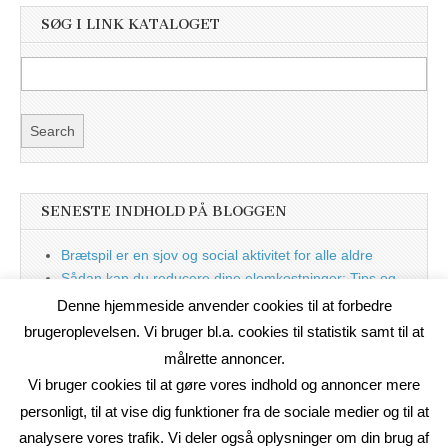
SØG I LINK KATALOGET
SENESTE INDHOLD PÅ BLOGGEN
Brætspil er en sjov og social aktivitet for alle aldre
Sådan kan du reducere dine elomkostninger: Tips og
tricks til at spare på elprisen
Denne hjemmeside anvender cookies til at forbedre
Nu med blog
brugeroplevelsen. Vi bruger bl.a. cookies til statistik samt til at
målrette annoncer.
Vi bruger cookies til at gøre vores indhold og annoncer mere
personligt, til at vise dig funktioner fra de sociale medier og til at
analysere vores trafik. Vi deler også oplysninger om din brug af