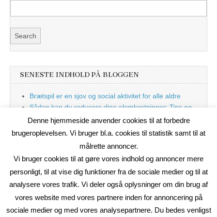
SENESTE INDHOLD PÅ BLOGGEN
Brætspil er en sjov og social aktivitet for alle aldre
Sådan kan du reducere dine elomkostninger: Tips og
tricks til at spare på elprisen
Denne hjemmeside anvender cookies til at forbedre
Nu med blog
brugeroplevelsen. Vi bruger bl.a. cookies til statistik samt til at
målrette annoncer.
Vi bruger cookies til at gøre vores indhold og annoncer mere
personligt, til at vise dig funktioner fra de sociale medier og til at
analysere vores trafik. Vi deler også oplysninger om din brug af
vores website med vores partnere inden for annoncering på
sociale medier og med vores analysepartnere. Du bedes venligst