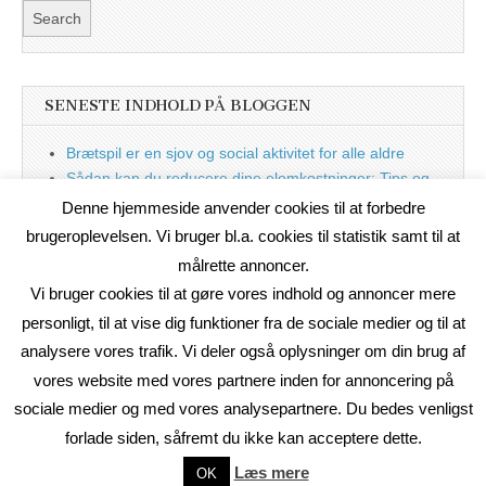
SENESTE INDHOLD PÅ BLOGGEN
Brætspil er en sjov og social aktivitet for alle aldre
Sådan kan du reducere dine elomkostninger: Tips og
tricks til at spare på elprisen
Denne hjemmeside anvender cookies til at forbedre
Nu med blog
brugeroplevelsen. Vi bruger bl.a. cookies til statistik samt til at
målrette annoncer.
Vi bruger cookies til at gøre vores indhold og annoncer mere
personligt, til at vise dig funktioner fra de sociale medier og til at
analysere vores trafik. Vi deler også oplysninger om din brug af
vores website med vores partnere inden for annoncering på
sociale medier og med vores analysepartnere. Du bedes venligst
forlade siden, såfremt du ikke kan acceptere dette.
Copyright © 2026
On2Net Link Katalog
. All Rights Reserved.
Læs mere
OK
The Magazine Basic Theme by
bavotasan.com
.