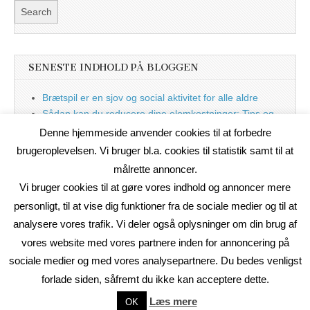
SENESTE INDHOLD PÅ BLOGGEN
Brætspil er en sjov og social aktivitet for alle aldre
Sådan kan du reducere dine elomkostninger: Tips og
tricks til at spare på elprisen
Denne hjemmeside anvender cookies til at forbedre
Nu med blog
brugeroplevelsen. Vi bruger bl.a. cookies til statistik samt til at
målrette annoncer.
Vi bruger cookies til at gøre vores indhold og annoncer mere
personligt, til at vise dig funktioner fra de sociale medier og til at
analysere vores trafik. Vi deler også oplysninger om din brug af
vores website med vores partnere inden for annoncering på
sociale medier og med vores analysepartnere. Du bedes venligst
forlade siden, såfremt du ikke kan acceptere dette.
Copyright © 2026
On2Net Link Katalog
. All Rights Reserved.
Læs mere
OK
The Magazine Basic Theme by
bavotasan.com
.