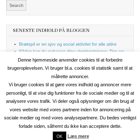
SENESTE INDHOLD PÅ BLOGGEN
Brætspil er en sjov og social aktivitet for alle aldre
Sådan kan du reducere dine elomkostninger: Tips og
tricks til at spare på elprisen
Denne hjemmeside anvender cookies til at forbedre
Nu med blog
brugeroplevelsen. Vi bruger bl.a. cookies til statistik samt til at
målrette annoncer.
Vi bruger cookies til at gøre vores indhold og annoncer mere
personligt, til at vise dig funktioner fra de sociale medier og til at
analysere vores trafik. Vi deler også oplysninger om din brug af
vores website med vores partnere inden for annoncering på
sociale medier og med vores analysepartnere. Du bedes venligst
forlade siden, såfremt du ikke kan acceptere dette.
Copyright © 2026
On2Net Link Katalog
. All Rights Reserved.
Læs mere
OK
The Magazine Basic Theme by
bavotasan.com
.