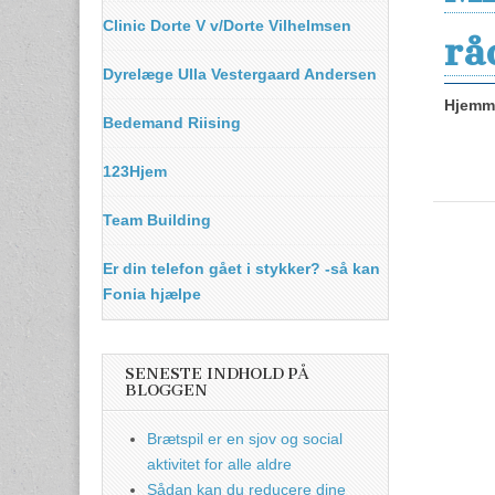
Clinic Dorte V v/Dorte Vilhelmsen
rå
Dyrelæge Ulla Vestergaard Andersen
Hjemme
Bedemand Riising
123Hjem
Team Building
Er din telefon gået i stykker? -så kan
Fonia hjælpe
SENESTE INDHOLD PÅ
BLOGGEN
Brætspil er en sjov og social
aktivitet for alle aldre
Sådan kan du reducere dine