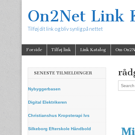
On2Net Link 
Tilføj dit link og bliv synlig på nettet
Skip
Main
Forside
Tilføj link
Link Katalog
Om On2N
to
menu
content
råd
SENESTE TILMELDINGER
Nybyggerbasen
Digital Elektrikeren
Christianshus Kropsterapi Ivs
Mi
Silkeborg Efterskole Håndbold