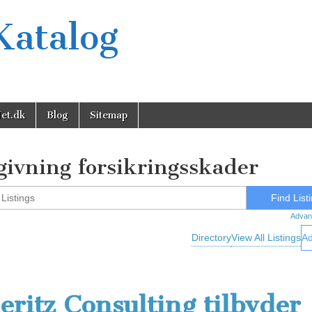
Katalog
et.dk
Blog
Sitemap
givning forsikringsskader
Advan
Directory
View All Listings
Ad
eritz Consulting tilbyder