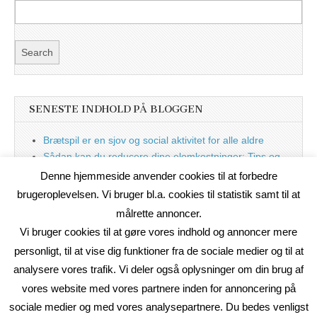
SENESTE INDHOLD PÅ BLOGGEN
Brætspil er en sjov og social aktivitet for alle aldre
Sådan kan du reducere dine elomkostninger: Tips og
tricks til at spare på elprisen
Denne hjemmeside anvender cookies til at forbedre
Nu med blog
brugeroplevelsen. Vi bruger bl.a. cookies til statistik samt til at
målrette annoncer.
Vi bruger cookies til at gøre vores indhold og annoncer mere
personligt, til at vise dig funktioner fra de sociale medier og til at
analysere vores trafik. Vi deler også oplysninger om din brug af
vores website med vores partnere inden for annoncering på
sociale medier og med vores analysepartnere. Du bedes venligst