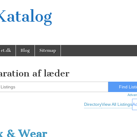
Katalog
et.dk
Blog
Sitemap
aration af læder
Advan
Directory
View All Listings
Ad
x & Wear