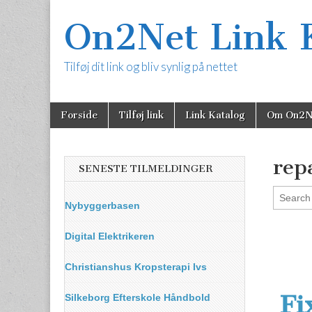
On2Net Link 
Tilføj dit link og bliv synlig på nettet
Skip
Main
Forside
Tilføj link
Link Katalog
Om On2N
to
menu
content
rep
SENESTE TILMELDINGER
Nybyggerbasen
Digital Elektrikeren
Christianshus Kropsterapi Ivs
Fi
Silkeborg Efterskole Håndbold