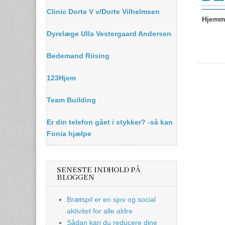
Clinic Dorte V v/Dorte Vilhelmsen
Hjemme
Dyrelæge Ulla Vestergaard Andersen
Bedemand Riising
123Hjem
Team Building
Er din telefon gået i stykker? -så kan
Fonia hjælpe
SENESTE INDHOLD PÅ
BLOGGEN
Brætspil er en sjov og social
aktivitet for alle aldre
Sådan kan du reducere dine