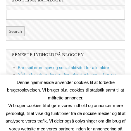
SØG I LINK KATALOGET
SENESTE INDHOLD PÅ BLOGGEN
Brætspil er en sjov og social aktivitet for alle aldre
Sådan kan du reducere dine elomkostninger: Tips og
tricks til at spare på elprisen
Denne hjemmeside anvender cookies til at forbedre
Nu med blog
brugeroplevelsen. Vi bruger bl.a. cookies til statistik samt til at
målrette annoncer.
Vi bruger cookies til at gøre vores indhold og annoncer mere
personligt, til at vise dig funktioner fra de sociale medier og til at
analysere vores trafik. Vi deler også oplysninger om din brug af
vores website med vores partnere inden for annoncering på